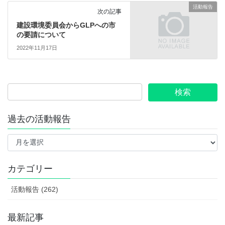
活動報告
次の記事
建設環境委員会からGLPへの市
の要請について
2022年11月17日
過去の活動報告
過
去
の
活
カテゴリー
動
報
活動報告 (262)
告
最新記事