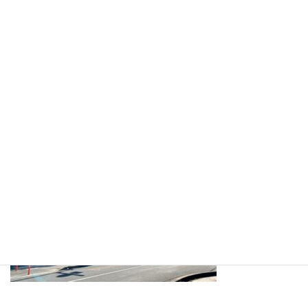
も面白くて話に引き込まれた時間でした。
昭島市でも今後市民交流センターで地中熱利用の予定もありま
す。ゴミの焼却場の問題もあります。昭島の施策にも通じる視察
ができたことはとても有意義でした。
受け入れてくださった自治体の方には本当に感謝をし、勉強した
ことを質問にいかしていきたいと思います。