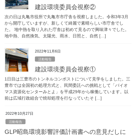
建設環境委員会視察②
次の日は丸亀市役所で丸亀市市庁舎を視察しました。令和3年3月
から開庁していますが、新しくて綺麗で素晴らしい市庁舎でし
た。 地中熱を取り入れた庁舎は初めて見るので興味津々でした。
地中熱、自然換気、太陽光、雨水、日照と、自然 […]
2022年11月6日
活動報告
建設環境委員会視察①
1日目は三豊市のトンネルコンポストについて見学をしました。三
豊市では全国初の処理方式と、民間委託への挑戦として「バイオ
マス資源化センターみとよ」を平成29年から稼働しています。以
前は広域行政組合で焼却処理を行なっていたそ […]
2022年10月27日
活動報告
GLP昭島環境影響評価計画書への意見だしに