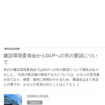
環境影響評価の審議会日程とデータセンター
の危うさ
環境影響評価の審議会の第一回の日程が決定しました。１１月３
０日の午前１０時からです。 オンラインでの開催となり、今回は
GLPの調査報告書についての説明だけが行われるそうです。 次回
の開催は未定とのことです。お時間がある方 […]
2022年11月17日
活動報告
建設環境委員会からGLPへの市の要請につい
て
本日の建設環境委員会ではGLPへの市の要請について報告があり
ました。 今回の東京都の環境アセスについては、かなりの意見書
が出ており、精査、集約に時間がかかるため、審議会はまだ未定
との事です。かなりの意見が出たことはとても […]
2022年11月10日
活動報告