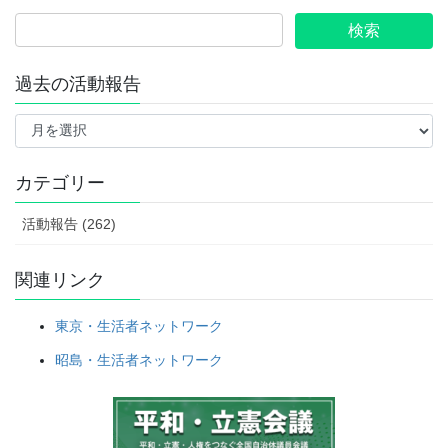
ジ
ジ
ジ
の
ペ
ー
過去の活動報告
ジ
過
送
去
の
り
活
カテゴリー
動
報
活動報告 (262)
告
関連リンク
東京・生活者ネットワーク
昭島・生活者ネットワーク